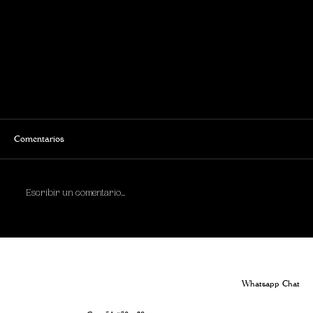
Comentarios
Escribir un comentario...
Whatsapp Chat
El Mero en Chez Ernest: Un Tesoro del Mar en la Alta