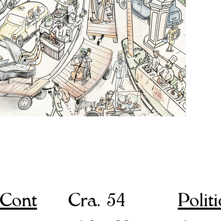
Cra. 54
Cont
Polit