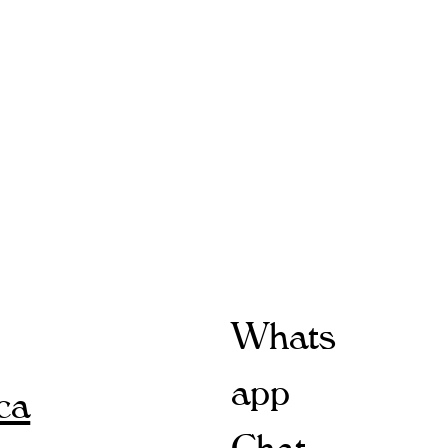
Whats
app
ica
Chat