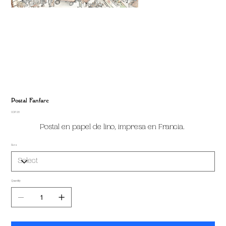
Postal Fanfare
Price
COP 20
Postal en papel de lino, impresa en Francia.
Size
Quantity