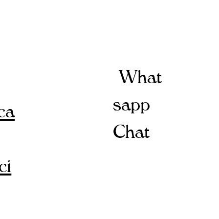
What
sapp
ica
Chat
ci