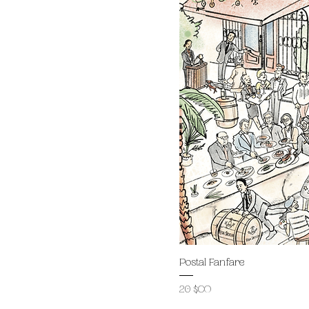
Postal Fanfare
Prix
20 $CO